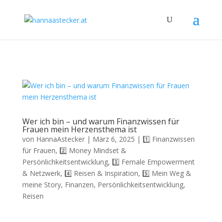
hannaastecker.at
Wer ich bin – und warum Finanzwissen für
Frauen mein Herzensthema ist
von
HannaAstecker
|
März 6, 2025
|
1️⃣ Finanzwissen
für Frauen
,
2️⃣ Money Mindset &
Persönlichkeitsentwicklung
,
3️⃣ Female Empowerment
& Netzwerk
,
4️⃣ Reisen & Inspiration
,
5️⃣ Mein Weg &
meine Story
,
Finanzen
,
Persönlichkeitsentwicklung
,
Reisen