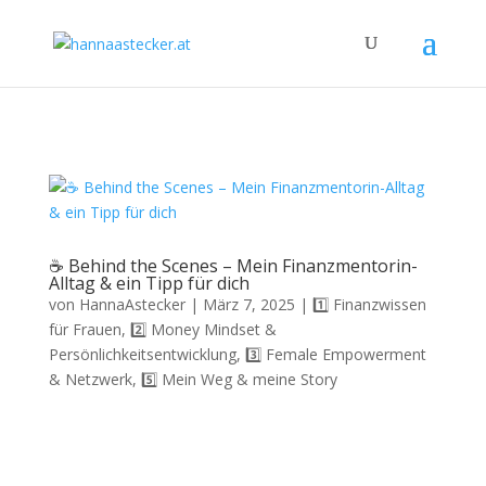
hannaastecker.at
☕️ Behind the Scenes – Mein Finanzmentorin-
Alltag & ein Tipp für dich
von
HannaAstecker
|
März 7, 2025
|
1️⃣ Finanzwissen
für Frauen
,
2️⃣ Money Mindset &
Persönlichkeitsentwicklung
,
3️⃣ Female Empowerment
& Netzwerk
,
5️⃣ Mein Weg & meine Story